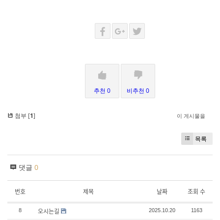
추천 0
비추천 0
첨부 [
1
]
이 게시물을
목록
댓글
0
번호
제목
날짜
조회 수
오시는길
8
2025.10.20
1163